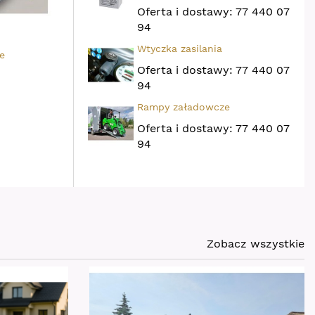
Oferta i dostawy: 77 440 07
94
Wtyczka zasilania
e
Pełny ochraniacz przeciw
Zestaw do pr
złym warunkom pogodowym
Oferta i dostawy: 77 440 07
94
Rampy załadowcze
Oferta i dostawy: 77 440 07
94
Zobacz wszystkie