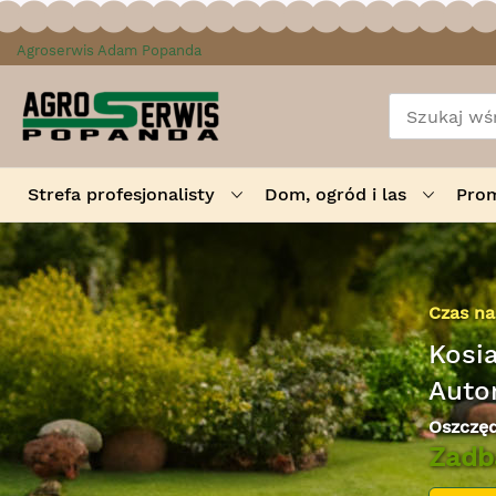
Przejdź
Agroserwis Adam Popanda
do
treści
Strefa profesjonalisty
Dom, ogród i las
Pro
Komfor