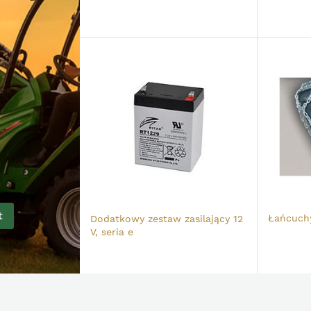
t
Łańcuch
Dodatkowy zestaw zasilający 12
V, seria e