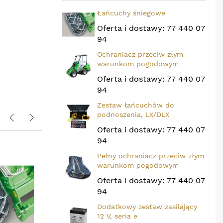
Łańcuchy śniegowe
Ciągniki i kosiarki Isek
Oferta i dostawy: 77 440 07
Wszechstronne zastosowanie
94
w usługach komunalnych, rolnictwie i
Ochraniacz przeciw złym
ogrodzie
warunkom pogodowym
Oferta i dostawy: 77 440 07
94
Zestaw łańcuchów do
podnoszenia, LX/DLX
Oferta i dostawy: 77 440 07
94
Pełny ochraniacz przeciw złym
warunkom pogodowym
Oferta i dostawy: 77 440 07
94
Dodatkowy zestaw zasilający
12 V, seria e