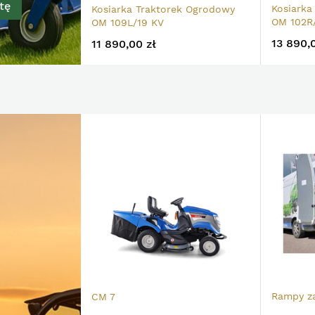
tę
Kosiarka
Kosiarka Traktorek Ogrodowy
OM 102R
OM 109L/19 KV
13 890,
11 890,00 zł
Rampy z
CM 7