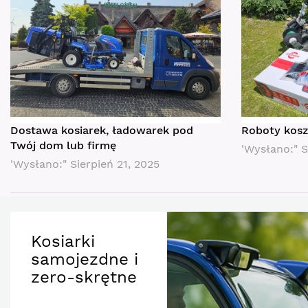
Dostawa kosiarek, ładowarek pod
Roboty koszą
Twój dom lub firmę
'Wysłano:"
S
'Wysłano:"
Sierpień 21, 2025
Kosiarki
samojezdne i
zero-skrętne