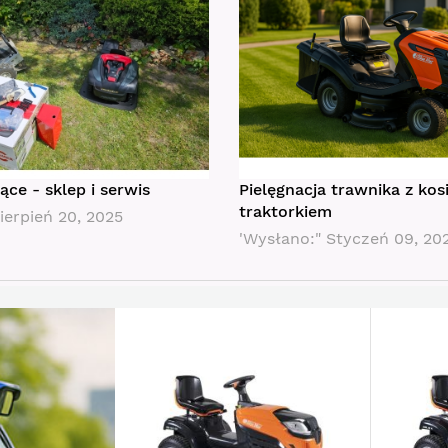
ce - sklep i serwis
Pielęgnacja trawnika z kos
traktorkiem
ierpień 20, 2025
'Wysłano:"
Styczeń 09, 20