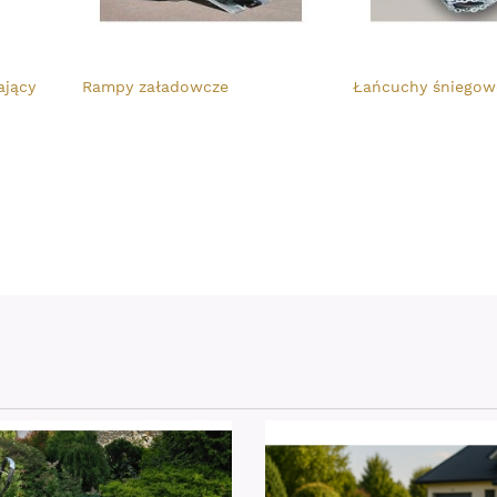
ający
Rampy załadowcze
Łańcuchy śniegow