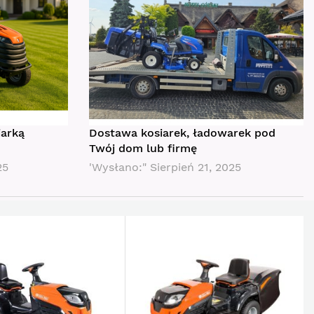
iarką
Dostawa kosiarek, ładowarek pod
Twój dom lub firmę
25
'Wysłano:"
Sierpień 21, 2025