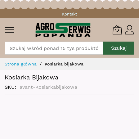
Przejdź
Kontakt
do
treści
Szukaj
Strona główna
Kosiarka bijakowa
Kosiarka Bijakowa
SKU
avant-Kosiarkabijakowa
Skip
to
the
end
of
the