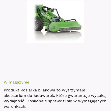
images
gallery
Skip
to
W magazynie
the
Produkt Kosiarka bijakowa to wytrzymałe
beginning
akcesorium do ładowarek, które gwarantuje wysoką
of
wydajność. Doskonale sprawdzi się w wymagających
the
warunkach.
images