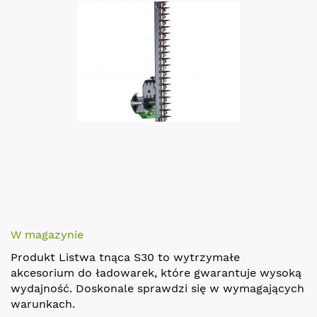
images
gallery
Skip
to
W magazynie
the
Produkt Listwa tnąca S30 to wytrzymałe
beginning
akcesorium do ładowarek, które gwarantuje wysoką
of
wydajność. Doskonale sprawdzi się w wymagających
the
warunkach.
images