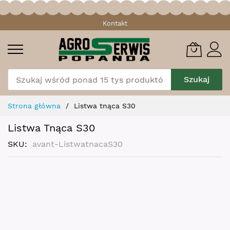
Przejdź
Kontakt
do
treści
Szukaj
Strona główna
Listwa tnąca S30
Listwa Tnąca S30
SKU
avant-ListwatnacaS30
Skip
to
the
end
of
the