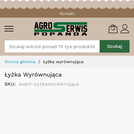
Przejdź
Kontakt
do
treści
Szukaj
Strona główna
Łyżka wyrównująca
Łyżka Wyrównująca
SKU
avant-Łyżkawyrównująca
Skip
to
the
end
of
the