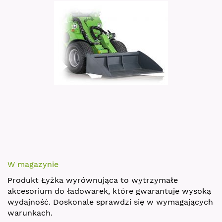
images
gallery
Skip
to
W magazynie
the
Produkt Łyżka wyrównująca to wytrzymałe
beginning
akcesorium do ładowarek, które gwarantuje wysoką
of
wydajność. Doskonale sprawdzi się w wymagających
the
warunkach.
images