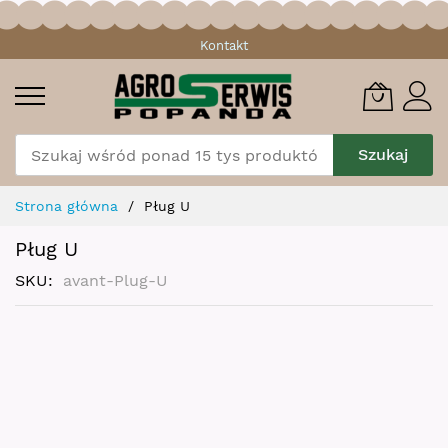
Przejdź
Kontakt
do
treści
Szukaj
Strona główna
Pług U
Pług U
SKU
avant-Plug-U
Skip
to
the
end
of
the