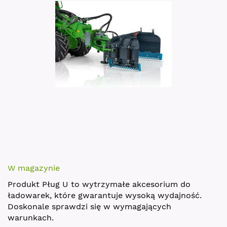
images
gallery
Skip
to
W magazynie
the
Produkt Pług U to wytrzymałe akcesorium do
beginning
ładowarek, które gwarantuje wysoką wydajność.
of
Doskonale sprawdzi się w wymagających
the
warunkach.
images