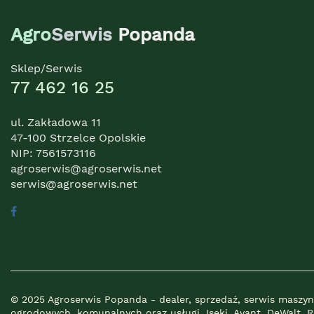
Agro
Serwis
Popanda
Sklep/Serwis
77 462 16 25
ul. Zakładowa 11
47-100 Strzelce Opolskie
NIP: 7561573116
agroserwis@agroserwis.net
serwis@agroserwis.net
© 2025 Agroserwis Popanda - dealer, sprzedaż, serwis maszyn
ogrodowych, komunalnych oraz usługi. Iseki, Avant, DeWalt, 