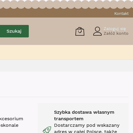
Kontakt
Zaloguj się
Szukaj
Załóż konto
Szybka dostawa własnym
kcesorium
transportem
oskonale
Dostarczamy pod wskazany
adres w całej Polsce, także