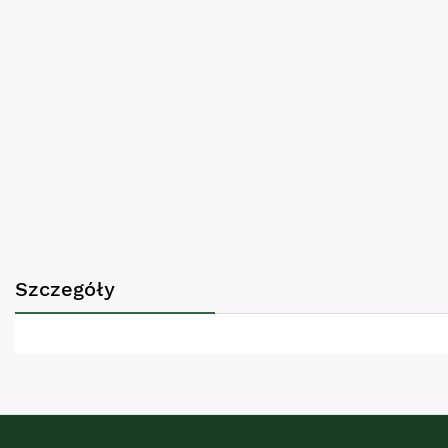
images
gallery
Szczegóły