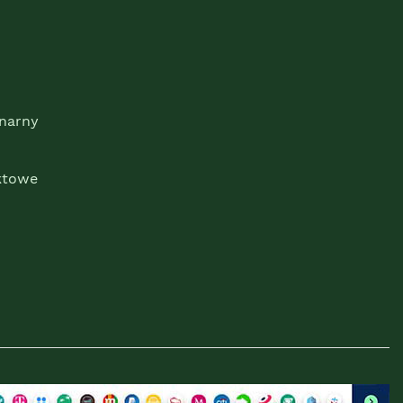
onarny
ktowe