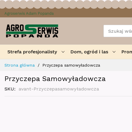
Przejdź
Agroserwis Adam Popanda
do
treści
Strefa profesjonalisty
Dom, ogród i las
Pro
Strona główna
Przyczepa samowyładowcza
Przyczepa Samowyładowcza
SKU
avant-Przyczepasamowyładowcza
Skip
to
the
end
of