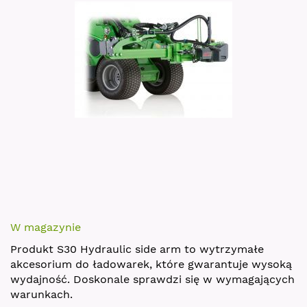
images
gallery
Skip
to
W magazynie
the
Produkt S30 Hydraulic side arm to wytrzymałe
beginning
akcesorium do ładowarek, które gwarantuje wysoką
of
wydajność. Doskonale sprawdzi się w wymagających
the
warunkach.
images