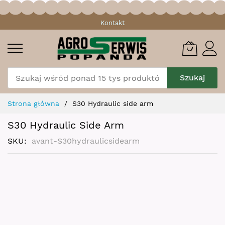
Przejdź
Kontakt
do
treści
Szukaj
Strona główna
S30 Hydraulic side arm
S30 Hydraulic Side Arm
SKU
avant-S30hydraulicsidearm
Skip
to
the
end
of
the