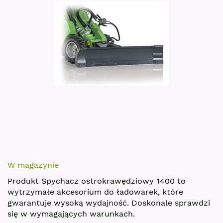
images
gallery
Skip
to
W magazynie
the
Produkt Spychacz ostrokrawędziowy 1400 to
beginning
wytrzymałe akcesorium do ładowarek, które
of
gwarantuje wysoką wydajność. Doskonale sprawdzi
the
się w wymagających warunkach.
images