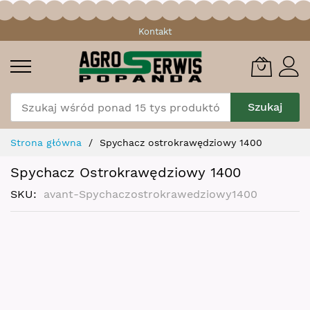
Przejdź
Kontakt
do
treści
Szukaj
Strona główna
Spychacz ostrokrawędziowy 1400
Spychacz Ostrokrawędziowy 1400
SKU
avant-Spychaczostrokrawedziowy1400
Skip
to
the
end
of
the