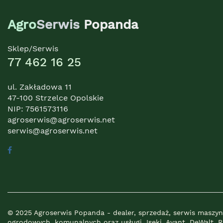
Agro
Serwis
Popanda
Sklep/Serwis
77 462 16 25
ul. Zakładowa 11
47-100 Strzelce Opolskie
NIP: 7561573116
agroserwis@agroserwis.net
serwis@agroserwis.net
© 2025 Agroserwis Popanda - dealer, sprzedaż, serwis maszyn
ogrodowych, komunalnych oraz usługi. Iseki, Avant, DeWalt, 