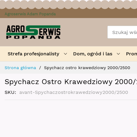
Przejdź
Agroserwis Adam Popanda
do
treści
Strefa profesjonalisty
Dom, ogród i las
Pro
Strona główna
Spychacz ostro krawedziowy 2000/2500
Spychacz Ostro Krawedziowy 2000
SKU
avant-Spychaczostrokrawedziowy2000/2500
Skip
to
the
end
of