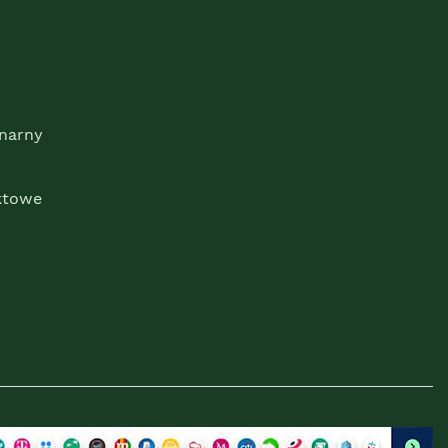
onarny
ktowe