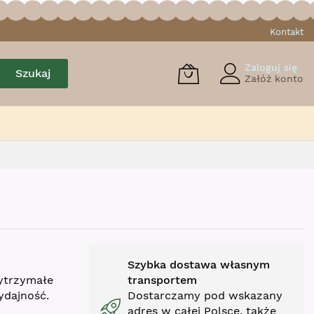
Kontakt
Zaloguj się
Szukaj
Załóż konto
Szybka dostawa własnym
ytrzymałe
transportem
ydajność.
Dostarczamy pod wskazany
adres w całej Polsce, także