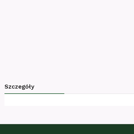
images
gallery
Szczegóły