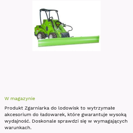
images
gallery
Skip
to
W magazynie
the
Produkt Zgarniarka do lodowisk to wytrzymałe
beginning
akcesorium do ładowarek, które gwarantuje wysoką
of
wydajność. Doskonale sprawdzi się w wymagających
the
warunkach.
images