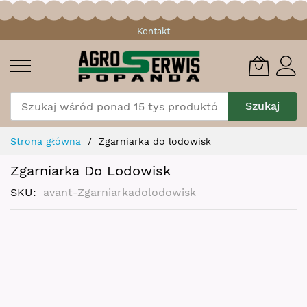
Przejdź
Kontakt
do
treści
Szukaj
Strona główna
Zgarniarka do lodowisk
Zgarniarka Do Lodowisk
SKU
avant-Zgarniarkadolodowisk
Skip
to
the
end
of
the