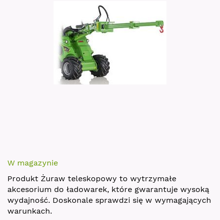
images
gallery
Skip
to
W magazynie
the
Produkt Żuraw teleskopowy to wytrzymałe
beginning
akcesorium do ładowarek, które gwarantuje wysoką
of
wydajność. Doskonale sprawdzi się w wymagających
the
warunkach.
images