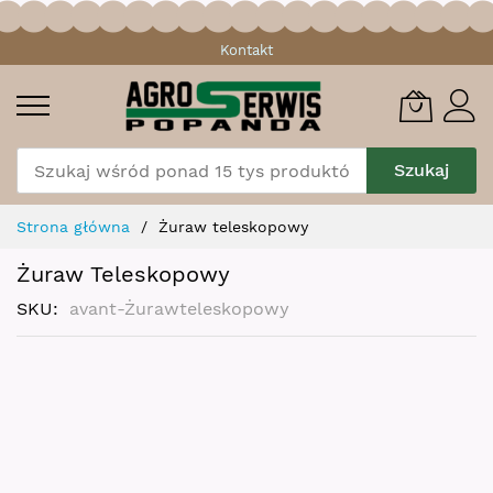
Przejdź
Kontakt
do
treści
Szukaj
Strona główna
Żuraw teleskopowy
Żuraw Teleskopowy
SKU
avant-Żurawteleskopowy
Skip
to
the
end
of
the